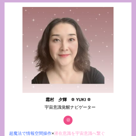
霜村 夕輝 ✡ YUKI ✡
宇宙意識覚醒ナビゲーター
超魔法で情報空間操作
×
潜在意識を宇宙意識へ繋ぐ