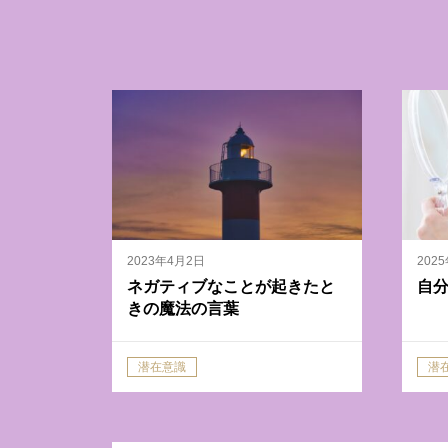
2023年4月2日
202
ネガティブなことが起きたと
自
きの魔法の言葉
潜在意識
潜