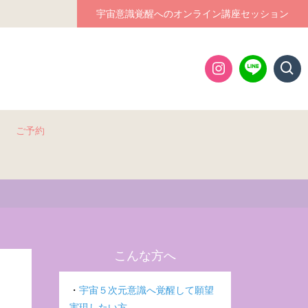
宇宙意識覚醒へのオンライン講座セッション
ご予約
こんな方へ
・
宇宙５次元意識へ覚醒して願望
実現したい方